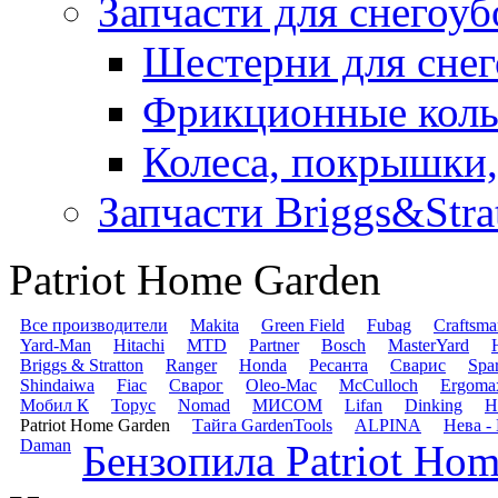
Запчасти для снегоу
Шестерни для сне
Фрикционные коль
Колеса, покрышки,
Запчасти Briggs&Stra
Patriot Home Garden
Все производители
Makita
Green Field
Fubag
Craftsma
Yard-Man
Hitachi
MTD
Partner
Bosch
MasterYard
Briggs & Stratton
Ranger
Honda
Ресанта
Сварис
Spa
Shindaiwa
Fiac
Сварог
Oleo-Mac
McCulloch
Ergoma
Мобил К
Торус
Nomad
МИСОМ
Lifan
Dinking
H
Patriot Home Garden
Тайга GardenTools
ALPINA
Нева -
Daman
Бензопила Patriot Ho