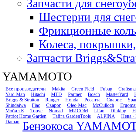
Запчасти для снегоу
Шестерни для сне
Фрикционные коль
Колеса, покрышки,
Запчасти Briggs&Stra
YAMAMOTO
Все производители
Makita
Green Field
Fubag
Craftsma
Yard-Man
Hitachi
MTD
Partner
Bosch
MasterYard
Briggs & Stratton
Ranger
Honda
Ресанта
Сварис
Spa
Shindaiwa
Fiac
Сварог
Oleo-Mac
McCulloch
Ergoma
Мобил К
Торус
Nomad
МИСОМ
Lifan
Dinking
H
Patriot Home Garden
Тайга GardenTools
ALPINA
Нева -
Daman
Бензокоса YAMAMOT