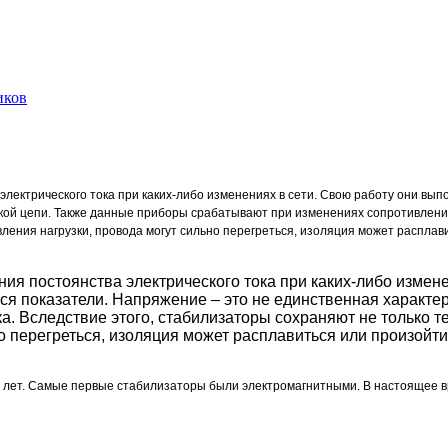
иков
ктрического тока при каких-либо изменениях в сети. Свою работу они выпол
кой цепи. Также данные приборы срабатывают при изменениях сопротивления
ления нагрузки, провода могут сильно перегреться, изоляция может расплави
я постоянства электрического тока при каких-либо измене
ются показатели. Напряжение – это не единственная характ
. Вследствие этого, стабилизаторы сохраняют не только те
 перегреться, изоляция может расплавиться или произойти 
60 лет. Самые первые стабилизаторы были электромагнитными. В настоящее в