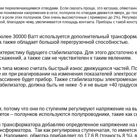
ки переключающимися отводами. Если сказать проще, это катушка, обмотанн
 понижении напряжения в сети, ползунок по отводам движется вверх, до тех
в роли этих ползунков. Они очень высокоточные ( примерно до 2%). Регули
дной, благодаря чему, увеличивается площадь контакта. Приборы с такой кон
олее 30000 Ватт используется дополнительный трансформат
а также обладает большой перегрузочной способностью.
ктеристику будущего стабилизатора. Для этого достаточно
скажений, а также сам не чувствителен к таким явлениям.
 типа можно считать быстрый износ движущихся частей. По
 их при реагировании на изменения показателей электросет
массивнее будет прибор. Также стабилизаторы электромеха
абилизатор, должна быть не ниже -5 и не выше +40 градусо
потому что они по ступеням регулируют напряжение на вых
ток – ползунков используются полупроводники, такие как с
и трансформатора добавляю определенное напряжение на в
форматора. Так как регулировка ступенчатая, то имеется
. Например, обмотка прибавляет по 17,6 В (точность 8 %),