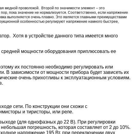
ая медной проволокой. Второй по значимости элемент – это
 пор, пока значение не нормализуется. Соответственно, если напряжение
ровка выполняется очень плавно. Это является главными преимуществами
струкционной особенностью регулируют напряжение намного быстрее,
ор. Хотя в устройстве данного типа имеется много
 к средней мощности оборудования приплюсовать ее
этому их постоянно необходимо регулировать или
и. В зависимости от мощности прибора будет зависеть их
нические очень прихотливы к эксплуатационным условиям.
в.
оде сети. По конструкции они схожи с
имисторы и тиристоры, или реле.
ыходе (для однофазных до 22 В). При регулировки
 небольшая погрешность, которая составляет от 2 до 10%.
 входное напряжение 195 Вт, при переключении двух