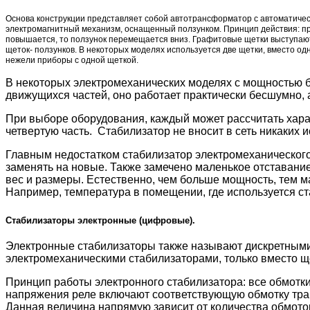
Основа конструкции представляет собой автотрансформатор с автоматичес
электромагнитный механизм, оснащенный ползунком. Принцип действия: при
повышается, то ползунок перемещается вниз. Графитовые щетки выступают 
щеток- ползунков. В некоторых моделях используется две щетки, вместо о
нежели приборы с одной щеткой.
В некоторых электромеханических моделях с мощностью б
движущихся частей, оно работает практически бесшумно, 
При выборе оборудования, каждый может рассчитать хара
четвертую часть. Стабилизатор не вносит в сеть никаких и
Главным недостатком стабилизатор электромеханического
заменять на новые. Также замечено маленькое отставание
вес и размеры. Естественно, чем больше мощность, тем 
Например, температура в помещении, где используется ст
Стабилизаторы электронные (цифровые).
Электронные стабилизаторы также называют дискретными, 
электромеханическими стабилизаторами, только вместо ще
Принцип работы электронного стабилизатора: все обмотк
напряжения реле включают соответствующую обмотку транс
Данная величина напрямую зависит от количества обмоток