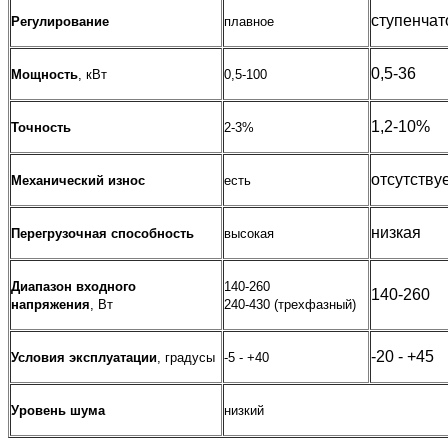
ступенчат
Регулирование
плавное
0,5-36
Мощность
, кВт
0,5-100
1,2-10%
Точность
2-3%
отсутству
Механический износ
есть
низкая
Перегрузочная способность
высокая
Диапазон входного
140-260
140-260
напряжения
, Вт
240-430 (трехфазный)
-20 - +45
Условия эксплуатации
, градусы
-5 - +40
Уровень шума
низкий