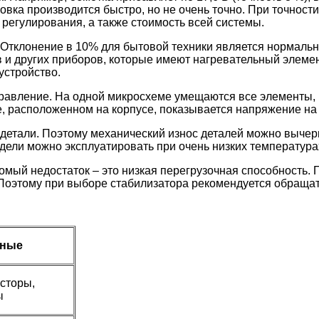
овка производится быстро, но не очень точно. При точности
 регулирования, а также стоимость всей системы.
. Отклонение в 10% для бытовой техники является нормаль
в и других приборов, которые имеют нагревательный элемен
устройство.
равление. На одной микросхеме умещаются все элементы, 
, расположенном на корпусе, показывается напряжение на 
детали. Поэтому механический износ деталей можно вычеркн
ели можно эксплуатировать при очень низких температурах:
омый недостаток – это низкая перегрузочная способность. 
. Поэтому при выборе стабилизатора рекомендуется обраща
нные
исторы,
ы