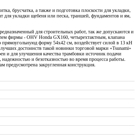
ка, брусчатка, а также и подготовка плоскости для укладки,
т для укладки щебеня или песка, траншей, фундаментов и ям,
едназначенный для строительных работ, так же допускаются и
елем фирмы - OHV Honda GX160, четырехтактным, клапана
ю прямоугольнуюд форму 54х42 см, воздействует силой в 13 кН
 лучших достоинств такой новинки торговой марки «Tsunami»
рен и для улучшения качества трамбовки источник подачи
 надежностью и безотказностью во время процесса работы.
ам предусмотрена закругленная конструкция.