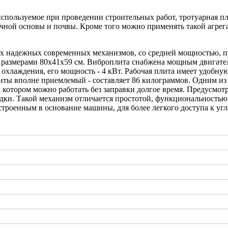
пользуемое при проведении строительных работ, тротуарная плит
очной основы и почвы. Кроме того можно применять такой агрега
ых надежных современных механизмов, со средней мощностью, пр
 размерами 80х41х59 см. Виброплита снабжена мощным двигат
охлаждения, его мощность - 4 кВт. Рабочая плита имеет удобну
иты вполне приемлемый - составляет 86 килограммов. Одним из
 котором можно работать без заправки долгое время. Предусмот
адки. Такой механизм отличается простотой, функциональностью,
троенным в основание машины, для более легкого доступа к угл