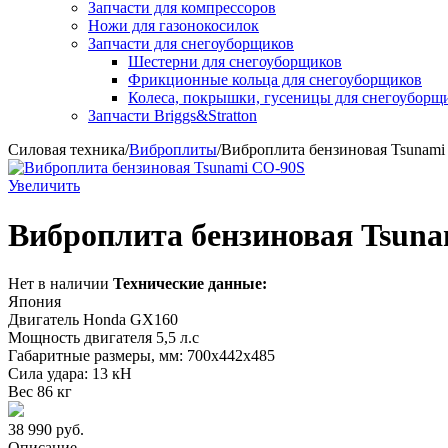
Запчасти для компрессоров
Ножи для газонокосилок
Запчасти для снегоуборщиков
Шестерни для снегоуборщиков
Фрикционные кольца для снегоуборщиков
Колеса, покрышки, гусеницы для снегоуборщ
Запчасти Briggs&Stratton
Силовая техника
/
Виброплиты
/
Виброплита бензиновая Tsunami
Увеличить
Виброплита бензиновая Tsun
Нет в наличии
Технические данные:
Япония
Двигатель Honda GX160
Мощность двигателя 5,5 л.с
Габаритные размеры, мм: 700x442x485
Сила удара: 13 кН
Вес 86 кг
38 990
руб.
Описание