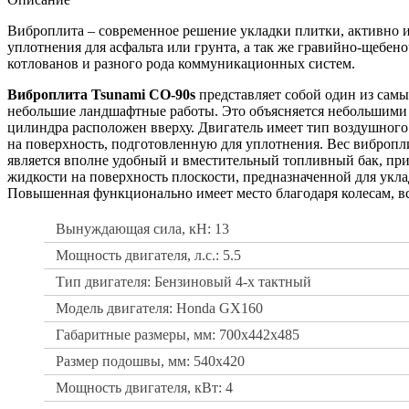
Виброплита – современное решение укладки плитки, активно ис
уплотнения для асфальта или грунта, а так же гравийно-щебен
котлованов и разного рода коммуникационных систем.
Bиброплита Tsunami CO-90s
представляет собой один из сам
небольшие ландшафтные работы. Это объясняется небольшими
цилиндра расположен вверху. Двигатель имеет тип воздушного 
на поверхность, подготовленную для уплотнения. Вес вибропл
является вполне удобный и вместительный топливный бак, при
жидкости на поверхность плоскости, предназначенной для укл
Повышенная функционально имеет место благодаря колесам, вс
Вынуждающая сила, кН: 13
Мощность двигателя, л.с.: 5.5
Тип двигателя: Бензиновый 4-х тактный
Модель двигателя: Honda GX160
Габаритные размеры, мм: 700x442x485
Размер подошвы, мм: 540x420
Мощность двигателя, кВт: 4