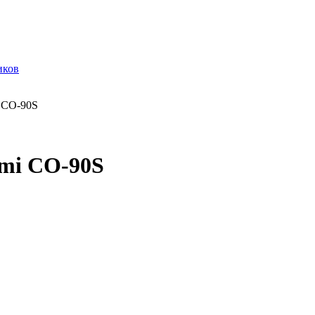
иков
 СО-90S
ami СО-90S