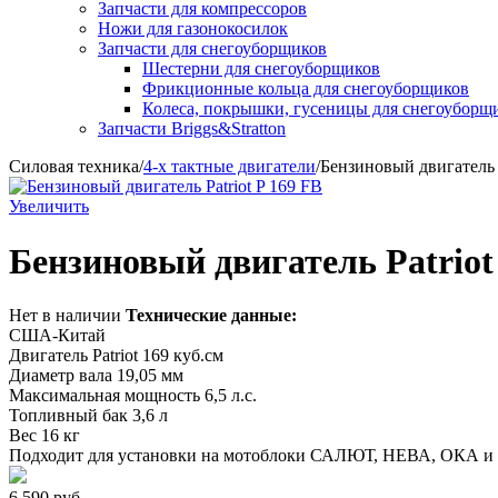
Запчасти для компрессоров
Ножи для газонокосилок
Запчасти для снегоуборщиков
Шестерни для снегоуборщиков
Фрикционные кольца для снегоуборщиков
Колеса, покрышки, гусеницы для снегоуборщ
Запчасти Briggs&Stratton
Силовая техника
/
4-х тактные двигатели
/
Бензиновый двигатель P
Увеличить
Бензиновый двигатель Patriot
Нет в наличии
Технические данные:
США-Китай
Двигатель Patriot 169 куб.см
Диаметр вала 19,05 мм
Максимальная мощность 6,5 л.с.
Топливный бак 3,6 л
Вес 16 кг
Подходит для установки на мотоблоки САЛЮТ, НЕВА, ОКА и т
6 590
руб.