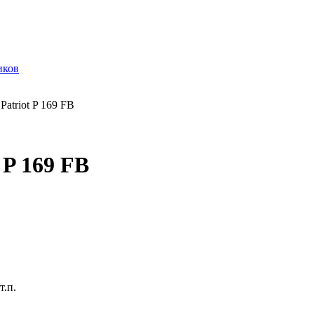
иков
atriot P 169 FB
 P 169 FB
.п.