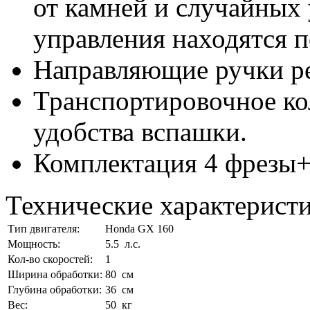
от камней и случайных
управления находятся п
Направляющие ручки ре
Транспортировочное ко
удобства вспашки.
Комплектация 4 фрезы+
Технические характерист
Тип двигателя:
Honda GX 160
Мощность:
5.5
л.с.
Кол-во скоростей:
1
Ширина обработки:
80
см
Глубина обработки:
36
см
Вес:
50
кг