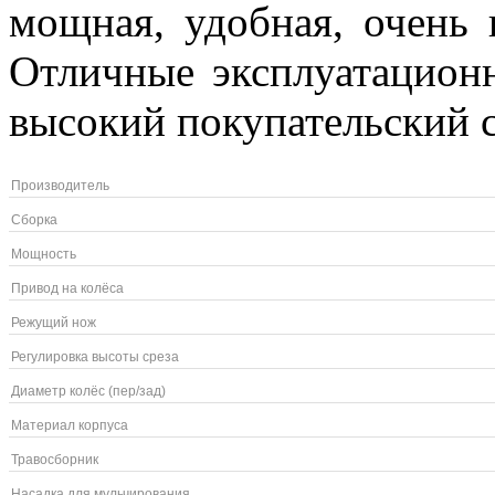
мощная, удобная, очень 
Отличные эксплуатацион
высокий покупательский 
Производитель
Сборка
Мощность
Привод на колёса
Режущий нож
Регулировка высоты среза
Диаметр колёс (пер/зад)
Материал корпуса
Травосборник
Насадка для мульчирования