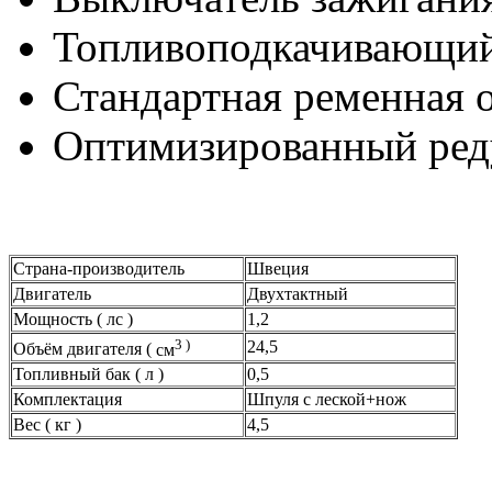
Топливоподкачивающий
Стандартная ременная о
Оптимизированный ред
Страна-производитель
Швеция
Двигатель
Двухтактный
Мощность ( лс )
1,2
3 )
24,5
Объём двигателя (
см
Топливный бак ( л )
0,5
Комплектация
Шпуля с леской+нож
Вес ( кг )
4,5