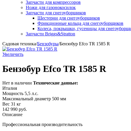
Запчасти для компрессоров
Ножи для газонокосилок
Запчасти для снегоуборщиков
Шестерни для снегоуборщиков
Фрикционные кольца для снегоуборщиков
Колеса, покрышки, гусеницы для снегоуборщ
Запчасти Briggs&Stratton
Садовая техника
/
Бензобуры
/
Бензобур Efco TR 1585 R
Увеличить
Бензобур Efco TR 1585 R
Нет в наличии
Технические данные:
Италия
Мощность 5,5 л.с.
Максимальный диаметр 500 мм
Вес 31 кг
142 990
руб.
Описание
Профессиональная производительность