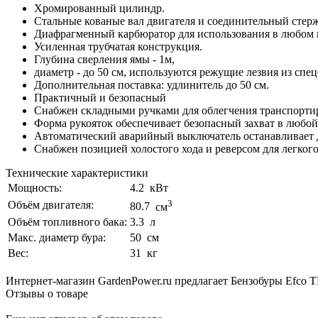
Хромированный цилиндр.
Стальные кованые вал двигателя и соединительный стерж
Диафрагменный карбюратор для использования в любом
Усиленная трубчатая конструкция.
Глубина сверления ямы - 1м,
диаметр - до 50 см, используются режущие лезвия из спе
Дополнительная поставка: удлинитель до 50 см.
Практичный и безопасный
Снабжен складными ручками для облегчения транспорти
Форма рукояток обеспечивает безопасный захват в любой
Автоматический аварийный выключатель останавливает дв
Снабжен позицией холостого хода и реверсом для легкого
Технические характеристики
Мощность:
4.2
кВт
3
Объём двигателя:
80.7
см
Объём топливного бака:
3.3
л
Макс. диаметр бура:
50
см
Вес:
31
кг
Интернет-магазин GardenPower.ru предлагает Бензобуры Efco TR
Отзывы о товаре